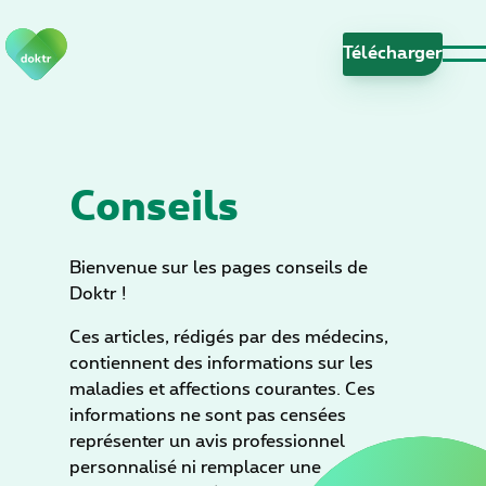
S
a
Télécharge
u
t
e
r
l
Conseils
a
n
a
Bienvenue sur les pages conseils de
v
Doktr !
i
Ces articles, rédigés par des médecins,
g
contiennent des informations sur les
a
maladies et affections courantes. Ces
t
informations ne sont pas censées
i
représenter un avis professionnel
o
personnalisé ni remplacer une
n