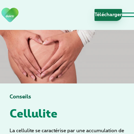
S
a
Télécharge
u
t
e
r
l
a
n
a
v
i
g
Conseils
a
Cellulite
t
i
o
n
La cellulite se caractérise par une accumulation de