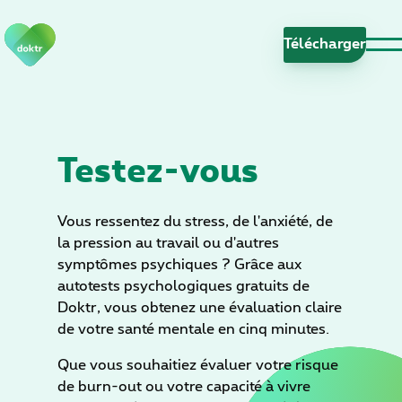
S
a
Télécharge
u
t
e
r
l
Testez-vous
a
n
a
Vous ressentez du stress, de l'anxiété, de
v
la pression au travail ou d'autres
i
symptômes psychiques ? Grâce aux
g
autotests psychologiques gratuits de
a
Doktr, vous obtenez une évaluation claire
t
de votre santé mentale en cinq minutes.
i
Que vous souhaitiez évaluer votre risque
o
de burn-out ou votre capacité à vivre
n