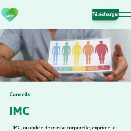
S
a
Télécharge
u
t
e
r
l
a
n
a
v
i
g
Conseils
a
IMC
t
i
o
n
L'IMC, ou indice de masse corporelle, exprime le