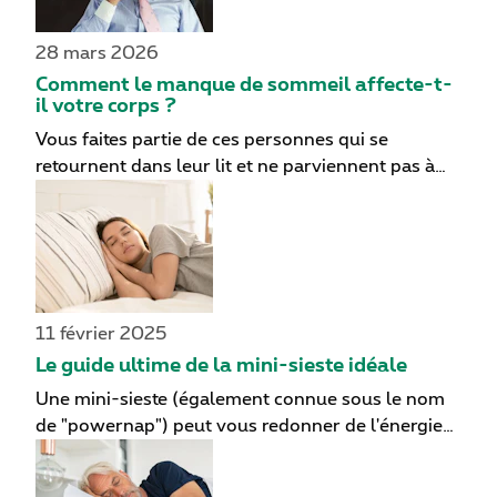
28 mars 2026
Comment le manque de sommeil affecte-t-
il votre corps ?
Vous faites partie de ces personnes qui se
retournent dans leur lit et ne parviennent pas à
trouver le sommeil ? Dans ce cas, vous n’êtes pas
seul. Des millions de personnes dans le monde
entier ne parviennent pas à dormir les huit heures
par nuit recommandées. Le sommeil est pourtant
très important. Si nous ne dormons pas
suffisamment, notre corps et notre esprit en
11 février 2025
souffrent malheureusement de nombreuses
Le guide ultime de la mini-sieste idéale
manières. Vu ces conséquences diverses et
Une mini-sieste (également connue sous le nom
importantes du manque de sommeil, il n’est pas
de "powernap") peut vous redonner de l'énergie
surprenant que des études aient démontré qu’un
et un coup de fouet bienvenu. Elle présente
sommeil insuffisant soit associé à un risque
également plusieurs avantages pour la santé.
général accru de décès, ainsi qu’à une moins