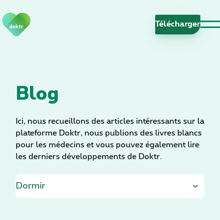
S
a
Télécharge
u
t
e
r
l
Blog
a
n
a
Ici, nous recueillons des articles intéressants sur la
v
plateforme Doktr, nous publions des livres blancs
i
pour les médecins et vous pouvez également lire
g
les derniers développements de Doktr.
a
t
i
o
n