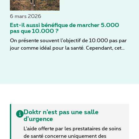
ceux-ci. Il est donc important de savoir
exactement comment agissent les antibiotiques,
6 mars 2026
quand ils sont utiles et comment les utiliser de
Est-il aussi bénéfique de marcher 5.000
manière responsable.
pas que 10.000 ?
On présente souvent l'objectif de 10.000 pas par
jour comme idéal pour la santé. Cependant, cet
objectif peut sembler difficile à atteindre,
notamment pour les personnes ayant un mode de
vie sédentaire. Une nouvelle étude révèle
néanmoins qu'il est possible d'obtenir des
bénéfices comparables en se limitant à 5.000 pas
par jour, à condition de privilégier une marche
rapide et dynamique. Validé par un médecin
généraliste
Doktr n’est pas une salle
d’urgence
L'aide offerte par les prestataires de soins
de santé concerne uniquement des