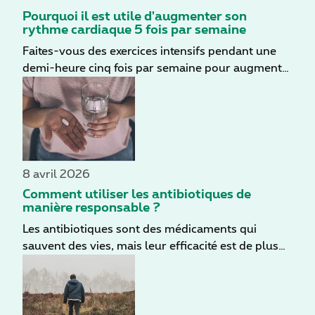
Pourquoi il est utile d'augmenter son
rythme cardiaque 5 fois par semaine
Faites-vous des exercices intensifs pendant une
demi-heure cinq fois par semaine pour augmenter
votre rythme cardiaque ? C'est le niveau de base
recommandé pour rester en bonne santé. Si vous
souhaitez obtenir un effet optimal, il est préférable
de prolonger la séance de sport un peu plus
longtemps, d’ajouter des exercices de musculation
deux fois par semaine et de veiller à un bon
8 avril 2026
équilibre entre les types d'entraînement. Vous
Comment utiliser les antibiotiques de
trouverez ici quelques conseils pour pimenter
manière responsable ?
votre vie quotidienne d’une dose de sport.
Les antibiotiques sont des médicaments qui
sauvent des vies, mais leur efficacité est de plus
en plus menacée. En Belgique, plus de 1 300
personnes meurent chaque année d'infections qui
ne répondent plus aux antibiotiques, un problème
principalement dû à une mauvaise utilisation de