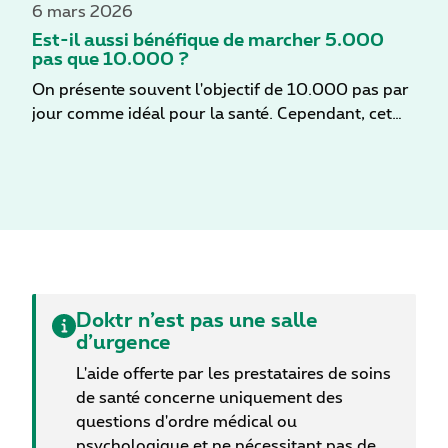
exactement comment agissent les antibiotiques,
6 mars 2026
quand ils sont utiles et comment les utiliser de
Est-il aussi bénéfique de marcher 5.000
manière responsable.
pas que 10.000 ?
On présente souvent l'objectif de 10.000 pas par
jour comme idéal pour la santé. Cependant, cet
objectif peut sembler difficile à atteindre,
notamment pour les personnes ayant un mode de
vie sédentaire. Une nouvelle étude révèle
néanmoins qu'il est possible d'obtenir des
bénéfices comparables en se limitant à 5.000 pas
par jour, à condition de privilégier une marche
rapide et dynamique. Validé par un médecin
généraliste
Doktr n’est pas une salle
d’urgence
L'aide offerte par les prestataires de soins
de santé concerne uniquement des
questions d'ordre médical ou
psychologique et ne nécessitant pas de