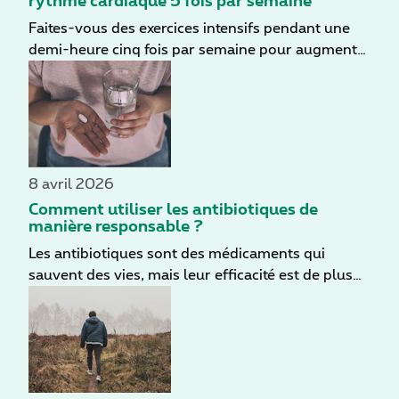
rythme cardiaque 5 fois par semaine
Faites-vous des exercices intensifs pendant une
demi-heure cinq fois par semaine pour augmenter
votre rythme cardiaque ? C'est le niveau de base
recommandé pour rester en bonne santé. Si vous
souhaitez obtenir un effet optimal, il est préférable
de prolonger la séance de sport un peu plus
longtemps, d’ajouter des exercices de musculation
deux fois par semaine et de veiller à un bon
8 avril 2026
équilibre entre les types d'entraînement. Vous
Comment utiliser les antibiotiques de
trouverez ici quelques conseils pour pimenter
manière responsable ?
votre vie quotidienne d’une dose de sport.
Les antibiotiques sont des médicaments qui
sauvent des vies, mais leur efficacité est de plus
en plus menacée. En Belgique, plus de 1 300
personnes meurent chaque année d'infections qui
ne répondent plus aux antibiotiques, un problème
principalement dû à une mauvaise utilisation de
ceux-ci. Il est donc important de savoir