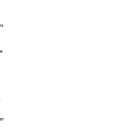
es
re
r
er