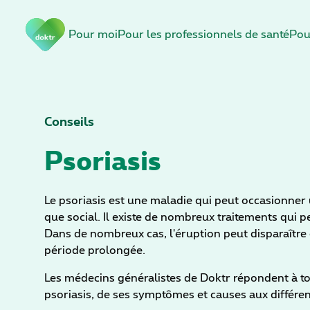
S
Pour moi
Pour les professionnels de santé
Pou
a
u
t
e
r
l
Conseils
a
Psoriasis
n
a
v
Le psoriasis est une maladie qui peut occasionner 
i
que social. Il existe de nombreux traitements qui p
g
Dans de nombreux cas, l'éruption peut disparaît
a
période prolongée.
t
i
Les médecins généralistes de Doktr répondent à to
o
psoriasis, de ses symptômes et causes aux différen
n