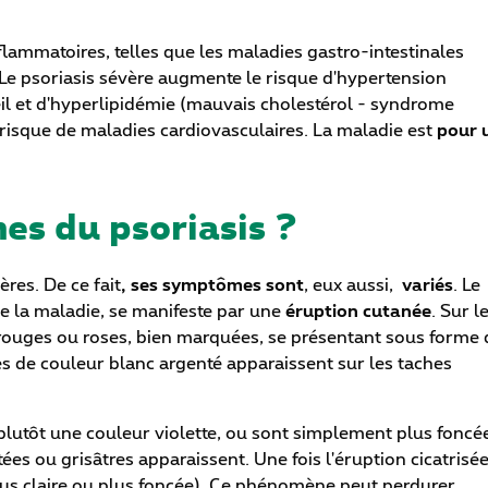
flammatoires, telles que les maladies gastro-intestinales
 Le psoriasis sévère augmente le risque d'hypertension
eil et d'hyperlipidémie (mauvais cholestérol - syndrome
isque de maladies cardiovasculaires. La maladie est
pour 
es du psoriasis ?
ères. De ce fait
, ses symptômes sont
, eux aussi,
variés
. Le
de la maladie, se manifeste par une
éruption cutanée
. Sur l
 rouges ou roses, bien marquées, se présentant sous forme 
s de couleur blanc argenté apparaissent sur les taches
plutôt une couleur violette, ou sont simplement plus foncé
ées ou grisâtres apparaissent. Une fois l'éruption cicatrisée
us claire ou plus foncée). Ce phénomène peut perdurer