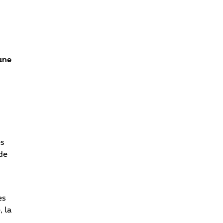
une
es
de
es
, la