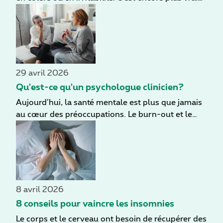
en période de stress. Dans ces moments-là, le
moindre déclencheur peut provoquer plus
rapidement une réaction émotionnelle intense.
29 avril 2026
Qu'est-ce qu'un psychologue clinicien?
Aujourd’hui, la santé mentale est plus que jamais
au cœur des préoccupations. Le burn-out et le
stress touchent de plus en plus de personnes,
souvent en raison des exigences élevées qu’elles
s’imposent. Cette pression croissante entraîne un
besoin accru de soutien psychologique. Dans ce
contexte, les psychologues cliniciens jouent un
rôle essentiel.
8 avril 2026
8 conseils pour vaincre les insomnies
Le corps et le cerveau ont besoin de récupérer des