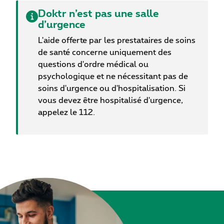
manières. Vu ces conséquences diverses et
Doktr n’est pas une salle
importantes du manque de sommeil, il n’est pas
d’urgence
surprenant que des études aient démontré qu’un
L'aide offerte par les prestataires de soins
sommeil insuffisant soit associé à un risque
de santé concerne uniquement des
général accru de décès, ainsi qu’à une moins
questions d'ordre médical ou
bonne qualité de vie. Dans cet article de blog,
psychologique et ne nécessitant pas de
nous approfondissons les symptômes et
soins d'urgence ou d'hospitalisation. Si
conséquences du manque de sommeil sur votre
vous devez être hospitalisé d'urgence,
corps. Par ailleurs, nous donnons six conseils
appelez le 112.
pour un meilleur sommeil !