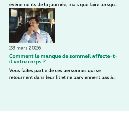
événements de la journée, mais que faire lorsque
le sommeil ne vient pas ? Des psychologues ont
répertorié 8 causes courantes d'insomnie et
formulé quelques conseils pour améliorer votre
sommeil.
28 mars 2026
Comment le manque de sommeil affecte-t-
il votre corps ?
Vous faites partie de ces personnes qui se
retournent dans leur lit et ne parviennent pas à
trouver le sommeil ? Dans ce cas, vous n’êtes pas
seul. Des millions de personnes dans le monde
entier ne parviennent pas à dormir les huit heures
par nuit recommandées. Le sommeil est pourtant
très important. Si nous ne dormons pas
suffisamment, notre corps et notre esprit en
souffrent malheureusement de nombreuses