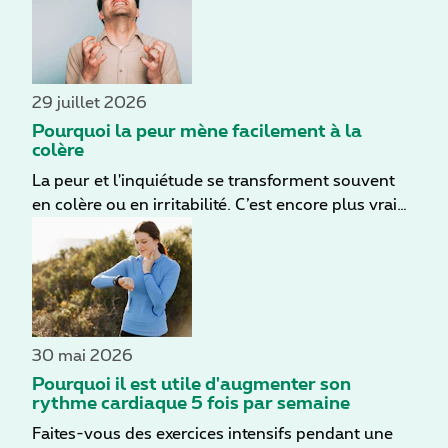
vous profitez d'une bonne dose de lumière
naturelle. En marchant, vous mettez aussi votre
corps en mouvement en douceur. Besoin d'autres
raisons de vous y mettre ? Découvrez ci-dessous
9 bienfaits de la marche matinale.
29 juillet 2026
Pourquoi la peur mène facilement à la
colère
La peur et l'inquiétude se transforment souvent
en colère ou en irritabilité. C’est encore plus vrai
en période de stress. Dans ces moments-là, le
moindre déclencheur peut provoquer plus
rapidement une réaction émotionnelle intense.
30 mai 2026
Pourquoi il est utile d'augmenter son
rythme cardiaque 5 fois par semaine
Faites-vous des exercices intensifs pendant une