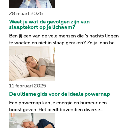
28 maart 2026
Weet je wat de gevolgen zijn van
slaaptekort op je lichaam?
Ben jij een van de vele mensen die ’s nachts liggen
te woelen en niet in slaap geraken? Zo ja, dan ben
je niet alleen. Miljoenen mensen over de hele
wereld hebben moeite om elke nacht de
aanbevolen 8 uur slaap te krijgen. Slaap is
nochtans enorm belangrijk. Als we niet genoeg
slaap krijgen, lijden ons lichaam en onze geest
daar helaas op allerlei manieren onder. Gezien de
11 februari 2025
uiteenlopende en belangrijke gevolgen van
De ultieme gids voor de ideale powernap
slaaptekort, komt het niet als een verrassing dat
Een powernap kan je energie en humeur een
studies hebben aangetoond dat onvoldoende
boost geven. Het biedt bovendien diverse
slaap verband houdt met een hoger algemeen
gezondheidsvoordelen. Toch zijn er ook nadelen
risico op overlijden en een lagere levenskwaliteit.
aan overdag slapen. Hier bespreken we de
In deze blogpost kijken we verder naar de