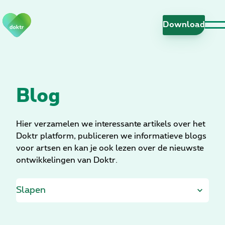
N
a
Download
v
i
g
a
t
Blog
i
e
o
Hier verzamelen we interessante artikels over het
v
Doktr platform, publiceren we informatieve blogs
e
voor artsen en kan je ook lezen over de nieuwste
r
ontwikkelingen van Doktr.
s
l
a
a
n