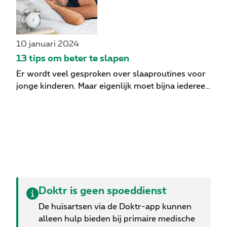
mogelijke problemen en geven we je praktische
symptomen en gevolgen van slaaptekort voor je
tips om het meeste uit je dutje te halen. Medisch
lichaam. Bovendien geven we ook nog zes tips
gevalideerd door een huisarts
mee voor een betere nachtrust!
10 januari 2024
13 tips om beter te slapen
Er wordt veel gesproken over slaaproutines voor
jonge kinderen. Maar eigenlijk moet bijna iedereen
stappen ondernemen om goed te slapen. Het gaat
zelden vanzelf. We geven je enkele tips om je
slaaproutines te verbeteren en je kansen op een
goede nachtrust te vergroten.
Doktr is geen spoeddienst
De huisartsen via de Doktr-app kunnen
alleen hulp bieden bij primaire medische