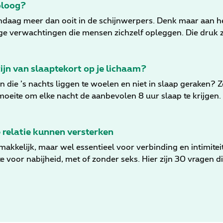
oloog?
daag meer dan ooit in de schijnwerpers. Denk maar aan he
ge verwachtingen die mensen zichzelf opleggen. Die druk
hulp. Klinisch psychologen spelen hierin een cruciale rol.
ijn van slaaptekort op je lichaam?
n die ’s nachts liggen te woelen en niet in slaap geraken? Z
oeite om elke nacht de aanbevolen 8 uur slaap te krijgen.
jden ons lichaam en onze geest daar helaas op allerlei man
aptekort, komt het niet als een verrassing dat studies h
 risico op overlijden en een lagere levenskwaliteit. In de
e relatie kunnen versterken
laaptekort voor je lichaam. Bovendien geven we ook nog z
d makkelijk, maar wel essentieel voor verbinding en intimite
e voor nabijheid, met of zonder seks. Hier zijn 30 vragen 
ren.