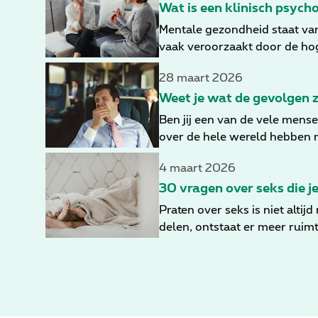
Wat is een klinisch psych
Mentale gezondheid staat van
vaak veroorzaakt door de ho
professionele psychologische 
28 maart 2026
Weet je wat de gevolgen z
Ben jij een van de vele mense
over de hele wereld hebben m
niet genoeg slaap krijgen, li
4 maart 2026
belangrijke gevolgen van sla
houdt met een hoger algemeen
30 vragen over seks die j
symptomen en gevolgen van s
Praten over seks is niet altij
delen, ontstaat er meer ruimt
open en veilige manier te voe