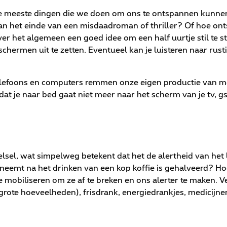
 de meeste dingen die we doen om ons te ontspannen kunne
aan het einde van een misdaadroman of thriller? Of hoe onts
r het algemeen een goed idee om een half uurtje stil te s
chermen uit te zetten. Eventueel kan je luisteren naar rusti
 telefoons en computers remmen onze eigen productie van 
rdat je naar bed gaat niet meer naar het scherm van je tv, 
lsel, wat simpelweg betekent dat het de alertheid van het 
neemt na het drinken van een kop koffie is gehalveerd? Hoe
ie mobiliseren om ze af te breken en ons alerter te maken. Ver
grote hoeveelheden), frisdrank, energiedrankjes, medicijne