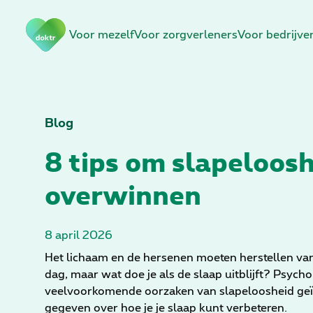
N
Voor mezelf
Voor zorgverleners
Voor bedrijve
a
v
i
g
a
t
Blog
i
8 tips om slapeloosh
e
o
overwinnen
v
e
r
8 april 2026
s
l
Het lichaam en de hersenen moeten herstellen va
a
dag, maar wat doe je als de slaap uitblijft? Psyc
a
veelvoorkomende oorzaken van slapeloosheid geïd
n
gegeven over hoe je je slaap kunt verbeteren.