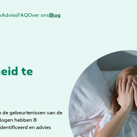
n
Advies
FAQ
Over ons
Blog
eid te
n de gebeurtenissen van de
hologen hebben 8
entificeerd en advies