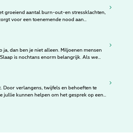
t groeiend aantal burn-out-en stressklachten,
 zorgt voor een toenemende nood aan
o ja, dan ben je niet alleen. Miljoenen mensen
 Slaap is nochtans enorm belangrijk. Als we
ieren onder. Gezien de uiteenlopende en
ebben aangetoond dat onvoldoende slaap verband
ze blogpost kijken we verder naar de
es tips mee voor een betere nachtrust!
it. Door verlangens, twijfels en behoeften te
die jullie kunnen helpen om het gesprek op een