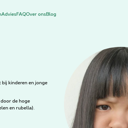
n
Advies
FAQ
Over ons
Blog
t bij kinderen en jonge
r door de hoge
len en rubella).