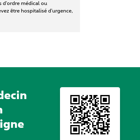
s d'ordre médical ou
vez être hospitalisé d'urgence,
decin
n
igne