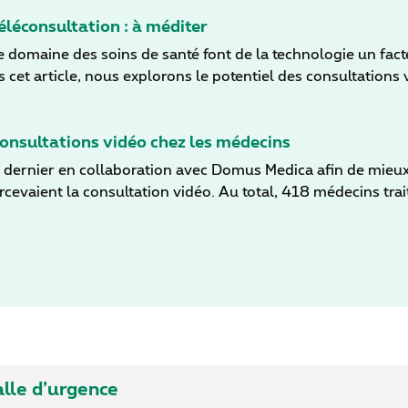
s le cadre du New Deal.
léconsultation : à méditer
e domaine des soins de santé font de la technologie un fac
ce de ces derniers. Pour ce faire, nous nous inspirons d'un
un médecin généraliste expérimenté.
onsultations vidéo chez les médecins
 dernier en collaboration avec Domus Medica afin de mieux
rcevaient la consultation vidéo. Au total, 418 médecins trai
 opinions de vos confrères généralistes.
alle d’urgence