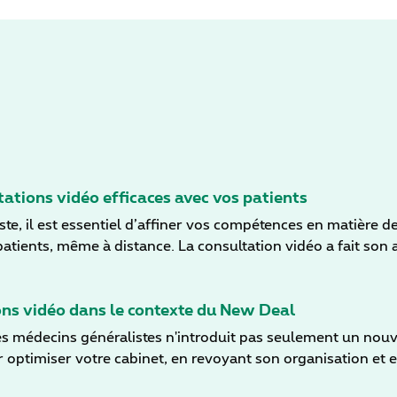
tations vidéo efficaces avec vos patients
te, il est essentiel d’affiner vos compétences en matière 
 patients, même à distance. La consultation vidéo a fait son
utilisée dans certains cabinets, d’autres l’ont abandonnée. 
ilisation effective des compétences de communication verbal
eront à utiliser la consultation vidéo dans votre cabinet et
ions vidéo dans le contexte du New Deal
es médecins généralistes n'introduit pas seulement un nou
 optimiser votre cabinet, en revoyant son organisation et en 
sation pour votre cabinet ? Cet article aborde plus en détai