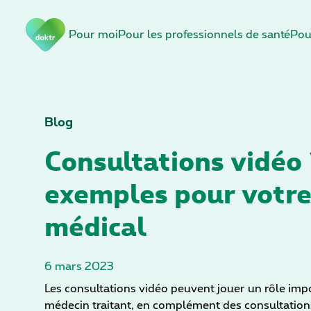
S
Pour moi
Pour les professionnels de santé
Pou
a
u
t
e
r
l
Blog
a
Consultations vidéo
n
a
exemples pour votre
v
i
médical
g
a
t
6 mars 2023
i
o
Les consultations vidéo peuvent jouer un rôle imp
n
médecin traitant, en complément des consultation