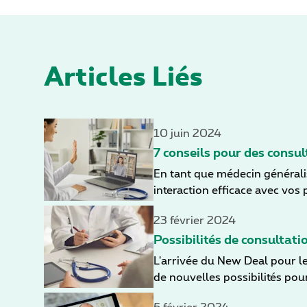
Articles Liés
10 juin 2024
7 conseils pour des consul
En tant que médecin généralis
interaction efficace avec vos
si elle est encore largement 
23 février 2024
adaptations au niveau de l’ut
7 recommandations qui vous aid
Possibilités de consultat
L'arrivée du New Deal pour l
de nouvelles possibilités pour
qu'implique une telle réorgani