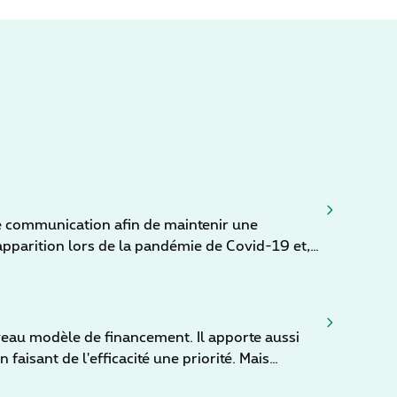
de communication afin de maintenir une
 apparition lors de la pandémie de Covid-19 et,
Le recours à cette technologie requiert quelques
e et non verbale. Dès lors, voici
 à en améliorer l’efficacité.
veau modèle de financement. Il apporte aussi
faisant de l'efficacité une priorité. Mais
l tout le potentiel des soins hybrides, soutenus