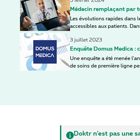
5 février 2024
par la technologie vidéo, dan
Médecin remplaçant par té
Les évolutions rapides dans l
accessibles aux patients. Dans cet article, nous explorons le potentiel des consultations vidéo pour faciliter le remplacement des
médecins traitants en l'absen
3 juillet 2023
collaboration de Doktr et d'
Enquête Domus Medica : c
Une enquête a été menée l'an
de soins de première ligne pe
Découvrez ici les idées et les
Doktr n’est pas une s