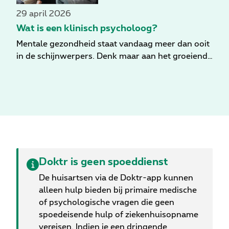
29 april 2026
Wat is een klinisch psycholoog?
Mentale gezondheid staat vandaag meer dan ooit
in de schijnwerpers. Denk maar aan het groeiend
aantal burn-out-en stressklachten, vaak
veroorzaakt door de hoge verwachtingen die
mensen zichzelf opleggen. Die druk zorgt voor
een toenemende nood aan professionele
psychologische hulp. Klinisch psychologen spelen
hierin een cruciale rol.
Doktr is geen spoeddienst
De huisartsen via de Doktr-app kunnen
alleen hulp bieden bij primaire medische
of psychologische vragen die geen
spoedeisende hulp of ziekenhuisopname
vereisen. Indien je een dringende