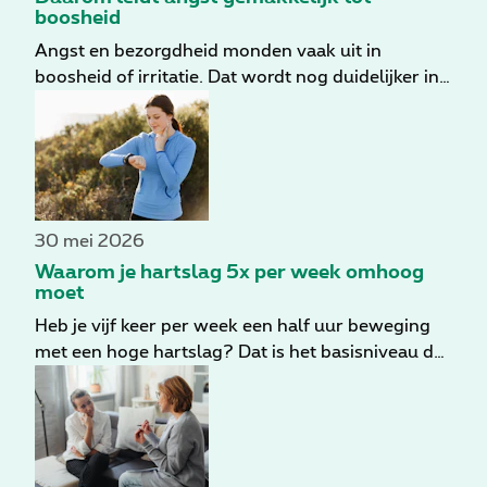
boosheid
Angst en bezorgdheid monden vaak uit in
boosheid of irritatie. Dat wordt nog duidelijker in
periodes van stress. Kleine prikkels kunnen dan
sneller een sterke emotionele reactie uitlokken.
30 mei 2026
Waarom je hartslag 5x per week omhoog
moet
Heb je vijf keer per week een half uur beweging
met een hoge hartslag? Dat is het basisniveau dat
wordt aanbevolen om gezond te blijven. Voor het
beste gezondheidseffect moet je langer sporten,
twee keer per week krachttraining toevoegen en
graag ook wat balans. Hier vind je tips om meer
beweging in je dagelijks leven te krijgen.