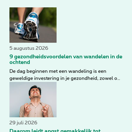
5 augustus 2026
9 gezondheidsvoordelen van wandelen in de
ochtend
De dag beginnen met een wandeling is een
geweldige investering in je gezondheid, zowel op
korte als op lange termijn. Zelfs op een bewolkte
dag krijg je een flinke dosis zonlicht. Bovendien
breng je je hele lichaam op een zachte manier op
gang. Heb je nog meer argumenten nodig?
Hieronder sommen we 9 gezondheidsvoordelen
van ochtendwandelingen op.
29 juli 2026
Daarom leidt angst gemakkelijk tot