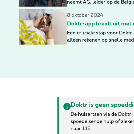
neemt AG, leider op de Belgi
app in 2021 lanceerde, neemt
8 oktober 2024
Belgische spelers op het geb
zorgmodel. De afronding van 
Doktr-app breidt uit met
in de komende weken verwac
Een cruciale stap voor Doktr 
alleen rekenen op snelle med
landstalen. Dit is een belang
lichamelijke als geestelijke 
Doktr is geen spoedd
De huisartsen via de Doktr
spoedeisende hulp of zieke
naar 112.