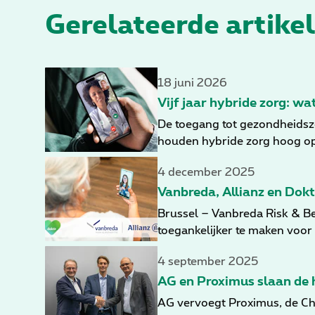
Gerelateerde artikel
18 juni 2026
Vijf jaar hybride zorg: w
De toegang tot gezondheidszo
houden hybride zorg hoog op d
maar hoe ze duurzaam, vertrou
4 december 2025
vijf jaar, maar ook vooruit n
Vanbreda, Allianz en Dokt
Brussel – Vanbreda Risk & Be
toegankelijker te maken voor
beheerder in op welzijn van 
4 september 2025
AG en Proximus slaan de h
AG vervoegt Proximus, de Chr