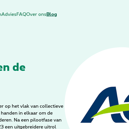
n
Advies
FAQ
Over ons
Blog
en de
er op het vlak van collectieve
 handen in elkaar om de
rderen. Na een pilootfase van
 een uitgebreidere uitrol