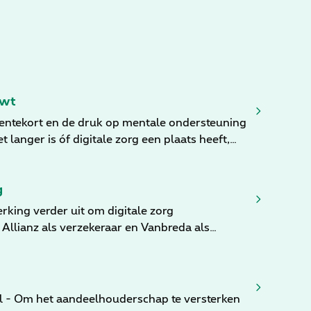
uwt
sentekort en de druk op mentale ondersteuning
 langer is óf digitale zorg een plaats heeft,
 kijkt Doktr niet alleen terug naar de laatste
g
king verder uit om digitale zorg
Allianz als verzekeraar en Vanbreda als
gpartner.
sel - Om het aandeelhouderschap te versterken