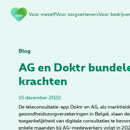
N
Voor mezelf
Voor zorgverleners
Voor bedrijve
a
v
i
g
a
t
Blog
i
AG en Doktr bundel
e
o
krachten
v
e
r
15 december 2022
s
l
De teleconsultatie-app Doktr en
AG
, als marktleid
a
gezondheidszorgverzekeringen in België, slaan de
a
toegankelijkheid van digitale consultaties te bevo
n
enkele maanden bij AG-medewerkers volgt in 2023