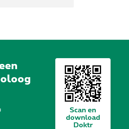
 een
holoog
Scan en
g
download
Doktr