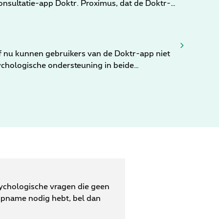
onsultatie-app Doktr. Proximus, dat de Doktr-
onds en Solidaris zijn er nu 4 grote
en in de ontwikkeling van een hybride
n de bevoegde regelgevende instanties, wordt
naf nu kunnen gebruikers van de Doktr-app niet
ychologische ondersteuning in beide
ondersteuning mogelijk wil maken voor zowel
sychologische vragen die geen
opname nodig hebt, bel dan