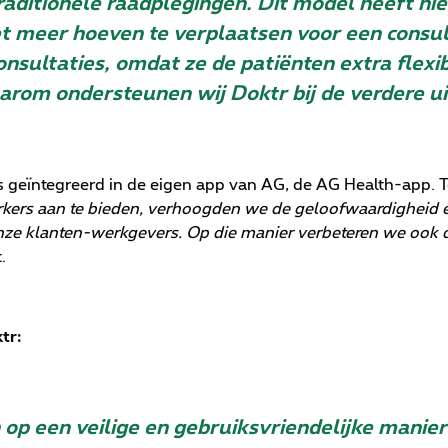
raditionele raadplegingen. Dit model heeft nie
et meer hoeven te verplaatsen voor een consult
onsultaties, omdat ze de patiënten extra flexibi
om ondersteunen wij Doktr bij de verdere uit
 geïntegreerd in de eigen app van AG, de AG Health-app. T
ers aan te bieden, verhoogden we de geloofwaardigheid er
e klanten-werkgevers. Op die manier verbeteren we ook de 
t.
tr:
 op een veilige en gebruiksvriendelijke manier