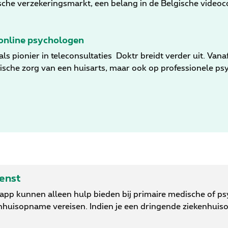
sche verzekeringsmarkt, een belang in de Belgische videoc
 ook deel aan deze investering. Samen met CM Gezondheidsf
ied van gezondheid en economie die geloven in en invester
deze transactie, die ter goedkeuring wordt voorgelegd aa
 online psychologen
ht.
als pionier in teleconsultaties Doktr breidt verder uit. Va
ische zorg van een huisarts, maar ook op professionele ps
rijke stap in de evolutie van Doktr, dat complete zorg en 
problemen, precies wanneer het nodig is.
ienst
-app kunnen alleen hulp bieden bij primaire medische of p
nhuisopname vereisen. Indien je een dringende ziekenhuis