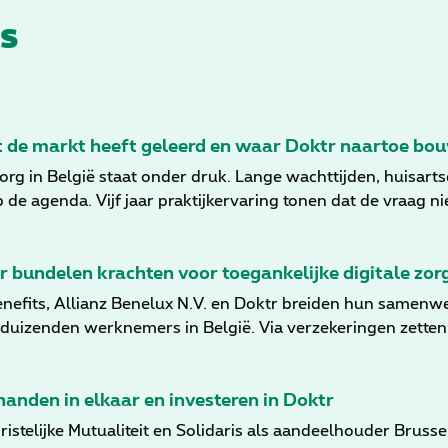
s
at de markt heeft geleerd en waar Doktr naartoe bo
rg in België staat onder druk. Lange wachttijden, huisart
e agenda. Vijf jaar praktijkervaring tonen dat de vraag niet
wd en goed geïntegreerd kan opschalen. Vanuit die realiteit
aar de volgende bouwfase van hybride zorg in België.
r bundelen krachten voor toegankelijke digitale zor
nefits, Allianz Benelux N.V. en Doktr breiden hun samenwer
 duizenden werknemers in België. Via verzekeringen zetten 
werknemers en hun gezinsleden, met Doktr als digitale zor
anden in elkaar en investeren in Doktr
istelijke Mutualiteit en Solidaris als aandeelhouder Brus