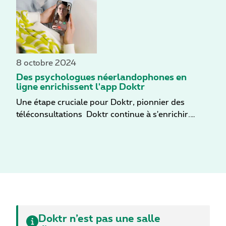
marché belge de l’assurance, entre dans le capital
de l’app belge de consultation vidéo Doktr.
L’opérateur Proximus, qui avait lancé l’app Doktr
en 2021, participe également à cet
investissement. Avec la MC (Mutualité chrétienne)
8 octobre 2024
et Solidaris, ce sont donc à présent 4 acteurs
Des psychologues néerlandophones en
belges majeurs de la santé et de l’économie qui
ligne enrichissent l'app Doktr
croient et investissent dans le développement
Une étape cruciale pour Doktr, pionnier des
d’un modèle de soins hybride. La finalisation de la
téléconsultations Doktr continue à s'enrichir.
transaction, qui est soumise à l’approbation des
Désormais, les utilisateurs peuvent avoir recours
autorités compétentes, est attendue dans les
à l'app Doktr non seulement pour bénéficier sans
prochaines semaines.
attendre des soins médicaux d'un médecin
généraliste, mais aussi pour un soutien
psychologique professionnel, en néerlandais ou
en français. Il s'agit d'une étape importante dans
l'évolution de Doktr, qui vise à permettre une
prise en charge complète des problèmes
Doktr n’est pas une salle
physiques et mentaux, au moment précis où le