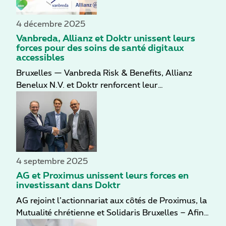
savoir si les soins digitaux ont leur place, mais
comment ils peuvent se déployer de manière
4 décembre 2025
durable, fiable et bien intégrée. Fort de cette
Vanbreda, Allianz et Doktr unissent leurs
réalité, Doktr ne se contente pas de revenir sur les
forces pour des soins de santé digitaux
cinq dernières années, mais se tourne également
accessibles
vers la prochaine phase de développement des
Bruxelles — Vanbreda Risk & Benefits, Allianz
soins hybrides en Belgique.
Benelux N.V. et Doktr renforcent leur
collaboration afin de rendre les soins de santé
digitaux plus accessibles à des milliers de
travailleurs en Belgique. Grâce à des solutions
d’assurance, la compagnie d’assurances Allianz et
le gestionnaire Vanbreda misent sur le bien-être
des travailleurs, avec Doktr comme partenaire de
4 septembre 2025
soins digitaux.
AG et Proximus unissent leurs forces en
investissant dans Doktr
AG rejoint l’actionnariat aux côtés de Proximus, la
Mutualité chrétienne et Solidaris Bruxelles – Afin
de renforcer leur partenariat, AG, leader du