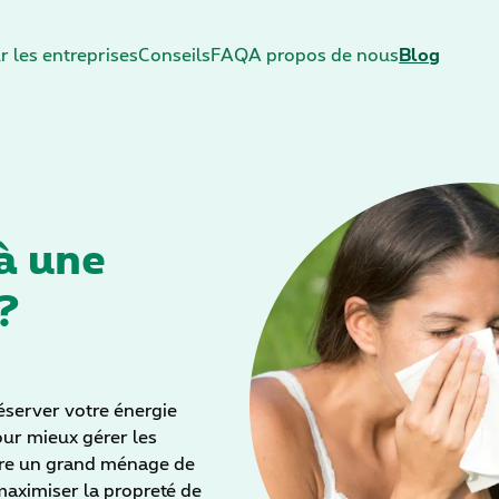
r les entreprises
Conseils
FAQ
A propos de nous
Blog
à une
?
éserver votre énergie
our mieux gérer les
aire un grand ménage de
 maximiser la propreté de