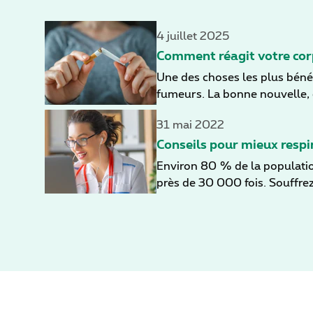
4 juillet 2025
Comment réagit votre cor
Une des choses les plus bénéf
fumeurs. La bonne nouvelle, 
jour, les effets positifs, int
31 mai 2022
corps lorsque vous arrêtez de
Conseils pour mieux respi
Environ 80 % de la populatio
près de 30 000 fois. Souffrez