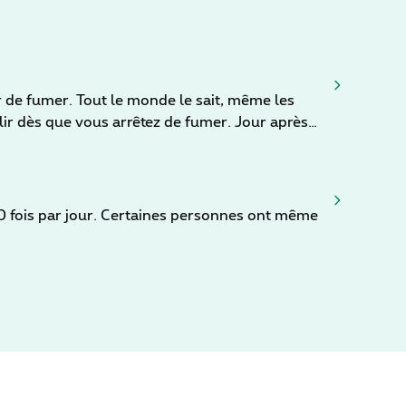
r de fumer. Tout le monde le sait, même les
ir dès que vous arrêtez de fumer. Jour après
 vous en dit plus sur ce qui se passe dans votre
asser de tabac.
 fois par jour. Certaines personnes ont même