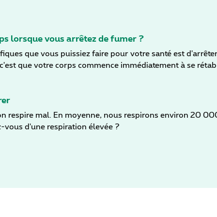
ps lorsque vous arrêtez de fumer ?
iques que vous puissiez faire pour votre santé est d'arrête
c'est que votre corps commence immédiatement à se rétabl
ernes comme externes, commencent à se faire sentir. Ce guide
 fumer, et vous propose des conseils pour réussir à vous p
rer
n respire mal. En moyenne, nous respirons environ 20 000
-vous d'une respiration élevée ?