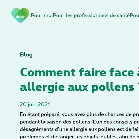
S
Pour moi
Pour les professionnels de santé
Pou
a
u
t
e
r
l
Blog
a
Comment faire face 
n
a
allergie aux pollens 
v
i
g
20 juin 2024
a
t
En étant préparé, vous avez plus de chances de pr
i
pendant la saison des pollens. L'un des conseils p
o
désagréments d’une allergie aux pollens est de f
n
printemps et de ranger les objets inutiles, afin de