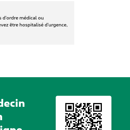
s d'ordre médical ou
vez être hospitalisé d'urgence,
decin
n
igne