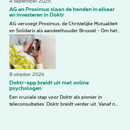
4 september 2025
AG en Proximus slaan de handen in elkaar
en investeren in Doktr
AG vervoegt Proximus, de Christelijke Mutualiteit
en Solidaris als aandeelhouder Brussel - Om het
aandeelhouderschap te versterken neemt AG,
leider op de Belgische verzekeringsmarkt, een
belang in de Belgische videoconsultatie-app
Doktr. Proximus, dat de Doktr-app in 2021
lanceerde, neemt ook deel aan deze investering.
Samen met CM Gezondheidsfonds en Solidaris
8 oktober 2024
zijn er nu 4 grote Belgische spelers op het gebied
Doktr-app breidt uit met online
van gezondheid en economie die geloven in en
psychologen
investeren in de ontwikkeling van een hybride
Een cruciale stap voor Doktr als pionier in
zorgmodel. De afronding van deze transactie, die
teleconsultaties Doktr breidt verder uit. Vanaf nu
ter goedkeuring wordt voorgelegd aan de
kunnen gebruikers van de Doktr-app niet alleen
bevoegde regelgevende instanties, wordt in de
rekenen op snelle medische zorg van een huisarts,
komende weken verwacht.
maar ook op professionele psychologische