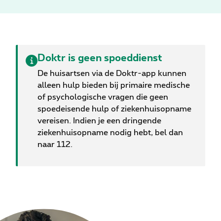
ondersteuning in beide landstalen. Dit is een
belangrijke stap in de evolutie van Doktr, dat
complete zorg en ondersteuning mogelijk wil
maken voor zowel lichamelijke als geestelijke
problemen, precies wanneer het nodig is.
Doktr is geen spoeddienst
De huisartsen via de Doktr-app kunnen
alleen hulp bieden bij primaire medische
of psychologische vragen die geen
spoedeisende hulp of ziekenhuisopname
vereisen. Indien je een dringende
ziekenhuisopname nodig hebt, bel dan
naar 112.