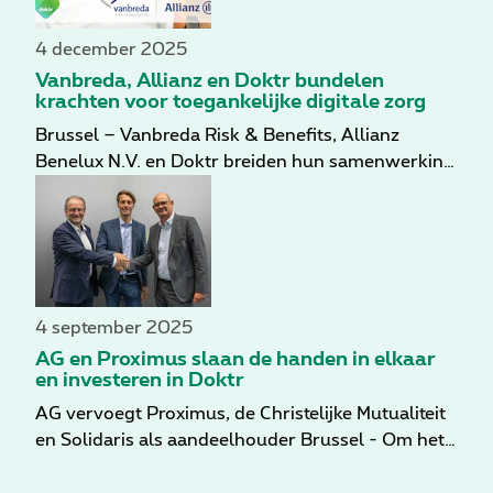
4 december 2025
Vanbreda, Allianz en Doktr bundelen
krachten voor toegankelijke digitale zorg
Brussel – Vanbreda Risk & Benefits, Allianz
Benelux N.V. en Doktr breiden hun samenwerking
verder uit om digitale zorg toegankelijker te
maken voor duizenden werknemers in België. Via
verzekeringen zetten Allianz als verzekeraar en
Vanbreda als beheerder in op welzijn van
werknemers en hun gezinsleden, met Doktr als
digitale zorgpartner.
4 september 2025
AG en Proximus slaan de handen in elkaar
en investeren in Doktr
AG vervoegt Proximus, de Christelijke Mutualiteit
en Solidaris als aandeelhouder Brussel - Om het
aandeelhouderschap te versterken neemt AG,