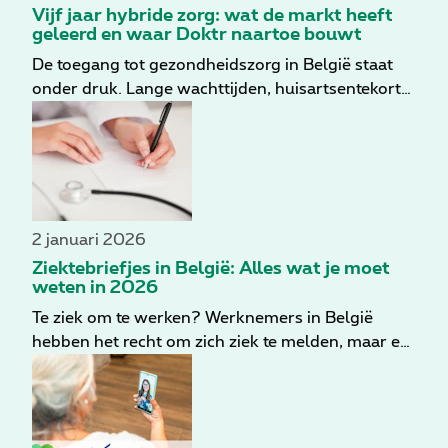
Vijf jaar hybride zorg: wat de markt heeft
geleerd en waar Doktr naartoe bouwt
De toegang tot gezondheidszorg in België staat
onder druk. Lange wachttijden, huisartsentekort
en de druk op mentale ondersteuning houden
hybride zorg hoog op de agenda. Vijf jaar
praktijkervaring tonen dat de vraag niet langer is
óf digitale zorg een plaats heeft, maar hoe ze
duurzaam, vertrouwd en goed geïntegreerd kan
opschalen. Vanuit die realiteit kijkt Doktr niet
2 januari 2026
alleen terug naar de laatste vijf jaar, maar ook
Ziektebriefjes in België: Alles wat je moet
vooruit naar de volgende bouwfase van hybride
weten in 2026
zorg in België.
Te ziek om te werken? Werknemers in België
hebben het recht om zich ziek te melden, maar er
zijn specifieke regels en wetten die deze praktijk
reguleren. In deze blogpost zullen we dieper
ingaan op ziektebriefjes, met de focus op de
huidige Belgische wetgeving in 2026.