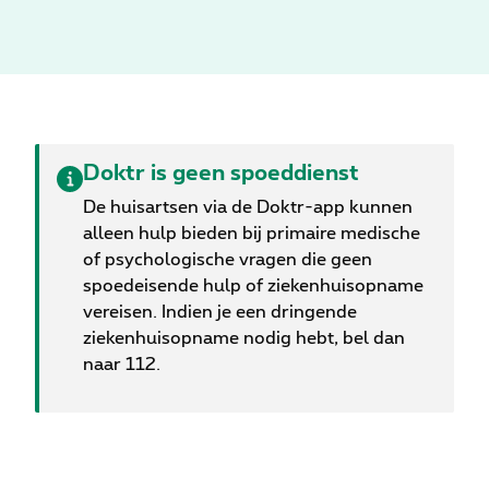
leider op de Belgische verzekeringsmarkt, een
belang in de Belgische videoconsultatie-app
Doktr. Proximus, dat de Doktr-app in 2021
lanceerde, neemt ook deel aan deze investering.
Samen met CM Gezondheidsfonds en Solidaris
zijn er nu 4 grote Belgische spelers op het gebied
van gezondheid en economie die geloven in en
Doktr is geen spoeddienst
investeren in de ontwikkeling van een hybride
De huisartsen via de Doktr-app kunnen
zorgmodel. De afronding van deze transactie, die
alleen hulp bieden bij primaire medische
ter goedkeuring wordt voorgelegd aan de
of psychologische vragen die geen
bevoegde regelgevende instanties, wordt in de
spoedeisende hulp of ziekenhuisopname
komende weken verwacht.
vereisen. Indien je een dringende
ziekenhuisopname nodig hebt, bel dan
naar 112.