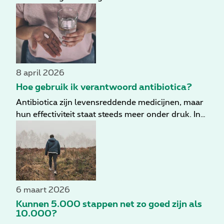
wordt aanbevolen om gezond te blijven. Voor het
beste gezondheidseffect moet je langer sporten,
twee keer per week krachttraining toevoegen en
graag ook wat balans. Hier vind je tips om meer
beweging in je dagelijks leven te krijgen.
8 april 2026
Hoe gebruik ik verantwoord antibiotica?
Antibiotica zijn levensreddende medicijnen, maar
hun effectiviteit staat steeds meer onder druk. In
België overlijden elk jaar meer dan 1.300 mensen
aan infecties die niet langer reageren op
antibiotica, een probleem dat vooral ontstaat
door verkeerd gebruik. Daarom is het belangrijk
om te weten wat antibiotica precies doen,
wanneer ze wel helpen en hoe je er zelf
6 maart 2026
verantwoordelijk mee omgaat.
Kunnen 5.000 stappen net zo goed zijn als
10.000?