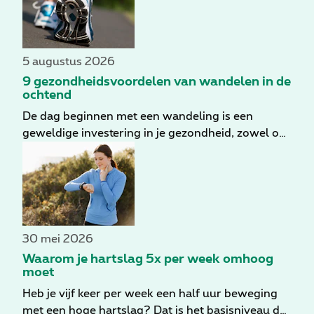
5 augustus 2026
9 gezondheidsvoordelen van wandelen in de
ochtend
De dag beginnen met een wandeling is een
geweldige investering in je gezondheid, zowel op
korte als op lange termijn. Zelfs op een bewolkte
dag krijg je een flinke dosis zonlicht. Bovendien
breng je je hele lichaam op een zachte manier op
gang. Heb je nog meer argumenten nodig?
Hieronder sommen we 9 gezondheidsvoordelen
van ochtendwandelingen op.
30 mei 2026
Waarom je hartslag 5x per week omhoog
moet
Heb je vijf keer per week een half uur beweging
met een hoge hartslag? Dat is het basisniveau dat