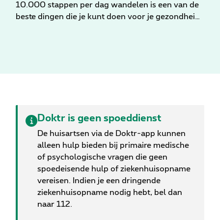
10.000 stappen per dag wandelen is een van de
beste dingen die je kunt doen voor je gezondheid,
maar dit is niet altijd makkelijk te bereiken.
Tenminste niet als je een zittend beroep hebt.
Maar een nieuw onderzoek toont aan dat je net
zoveel voordeel voor je gezondheid kunt halen uit
5.000 stappen per dag - als je die stappen op de
juiste manier zet. Medisch gevalideerd door een
huisarts
Doktr is geen spoeddienst
De huisartsen via de Doktr-app kunnen
alleen hulp bieden bij primaire medische
of psychologische vragen die geen
spoedeisende hulp of ziekenhuisopname
vereisen. Indien je een dringende
ziekenhuisopname nodig hebt, bel dan
naar 112.