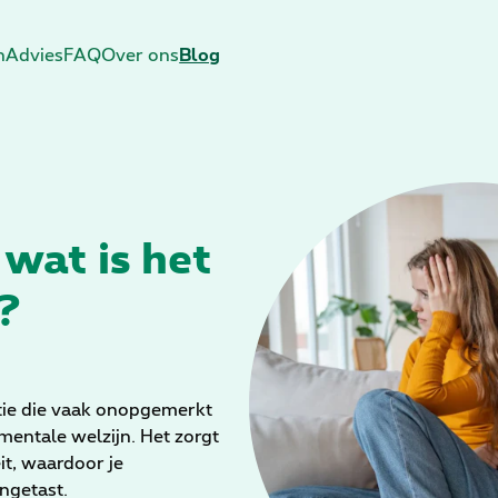
n
Advies
FAQ
Over ons
Blog
 wat is het
?
tie die vaak onopgemerkt
mentale welzijn. Het zorgt
eit, waardoor je
ngetast.