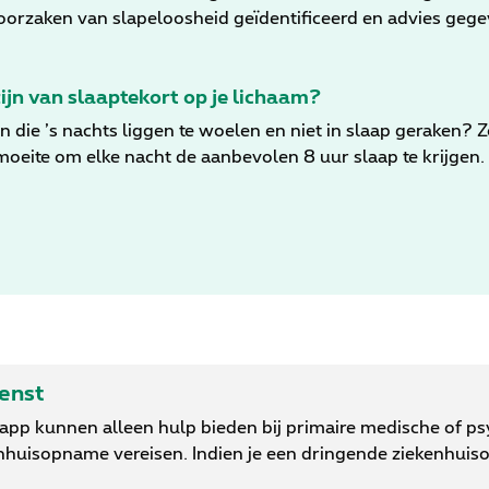
zaken van slapeloosheid geïdentificeerd en advies gegeve
ijn van slaaptekort op je lichaam?
n die ’s nachts liggen te woelen en niet in slaap geraken? Z
oeite om elke nacht de aanbevolen 8 uur slaap te krijgen.
jden ons lichaam en onze geest daar helaas op allerlei man
aptekort, komt het niet als een verrassing dat studies h
 risico op overlijden en een lagere levenskwaliteit. In de
laaptekort voor je lichaam. Bovendien geven we ook nog z
ienst
-app kunnen alleen hulp bieden bij primaire medische of p
nhuisopname vereisen. Indien je een dringende ziekenhuis