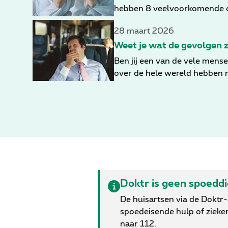
hebben 8 veelvoorkomende oor
28 maart 2026
Weet je wat de gevolgen z
Ben jij een van de vele mense
over de hele wereld hebben m
niet genoeg slaap krijgen, li
belangrijke gevolgen van sla
houdt met een hoger algemeen
symptomen en gevolgen van s
Doktr is geen spoedd
De huisartsen via de Doktr
spoedeisende hulp of zieke
naar 112.