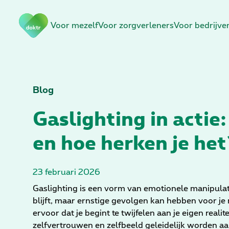
N
Voor mezelf
Voor zorgverleners
Voor bedrijve
a
v
i
g
a
t
Blog
i
Gaslighting in actie:
e
o
en hoe herken je het
v
e
r
23 februari 2026
s
l
Gaslighting is een vorm van emotionele manipula
a
blijft, maar ernstige gevolgen kan hebben voor je 
a
ervoor dat je begint te twijfelen aan je eigen realit
n
zelfvertrouwen en zelfbeeld geleidelijk worden aa