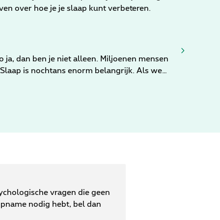
n over hoe je je slaap kunt verbeteren.
o ja, dan ben je niet alleen. Miljoenen mensen
 Slaap is nochtans enorm belangrijk. Als we
ieren onder. Gezien de uiteenlopende en
ebben aangetoond dat onvoldoende slaap verband
ze blogpost kijken we verder naar de
es tips mee voor een betere nachtrust!
sychologische vragen die geen
opname nodig hebt, bel dan