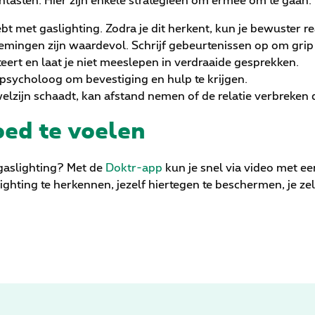
ntasten. Hier zijn enkele strategieën om ermee om te gaan:
bt met gaslighting. Zodra je dit herkent, kun je bewuster r
ingen zijn waardevol. Schrijf gebeurtenissen op om grip o
eert en laat je niet meeslepen in verdraaide gesprekken.
 psycholoog om bevestiging en hulp te krijgen.
 welzijn schaadt, kan afstand nemen of de relatie verbreken d
oed te voelen
 gaslighting? Met de
Doktr-app
kun je snel via video met e
ghting te herkennen, jezelf hiertegen te beschermen, je z