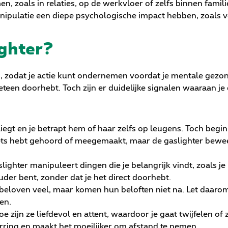
n, zoals in relaties, op de werkvloer of zelfs binnen famili
manipulatie een diepe psychologische impact hebben, zoals v
ighter?
en, zodat je actie kunt ondernemen voordat je mentale gezo
meteen doorhebt. Toch zijn er duidelijke signalen waaraan j
iegt en je betrapt hem of haar zelfs op leugens. Toch begin j
 iets hebt gehoord of meegemaakt, maar de gaslighter bewee
slighter manipuleert dingen die je belangrijk vindt, zoals j
uder bent, zonder dat je het direct doorhebt.
 beloven veel, maar komen hun beloften niet na. Let daarom
en.
toe zijn ze liefdevol en attent, waardoor je gaat twijfelen of 
rring en maakt het moeilijker om afstand te nemen.