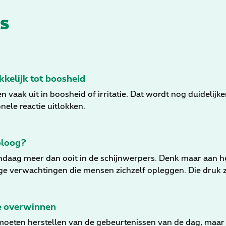
s
kelijk tot boosheid
aak uit in boosheid of irritatie. Dat wordt nog duidelijker
nele reactie uitlokken.
oloog?
daag meer dan ooit in de schijnwerpers. Denk maar aan he
ge verwachtingen die mensen zichzelf opleggen. Die druk
hulp. Klinisch psychologen spelen hierin een cruciale rol.
te overwinnen
oeten herstellen van de gebeurtenissen van de dag, maar w