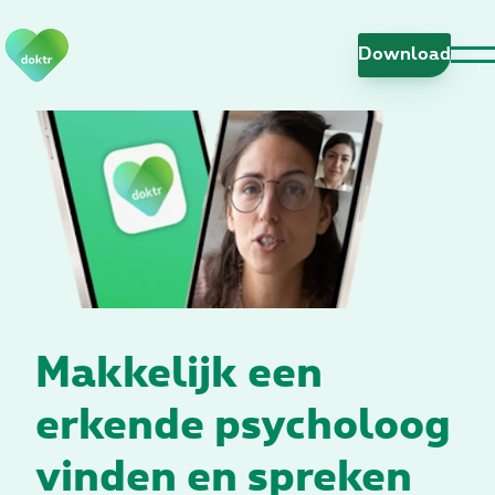
N
a
Download
v
i
g
a
t
i
e
o
v
e
r
Makkelijk een
s
l
erkende psycholoog
a
a
vinden en spreken
n