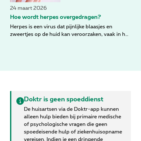
24 maart 2026
Hoe wordt herpes overgedragen?
Herpes is een virus dat pijnlijke blaasjes en
zweertjes op de huid kan veroorzaken, vaak in het
genitale gebied of rond de mond, in de vorm van
koortsblaasjes. Je kunt ook herpes aan het oog
krijgen. Maar hoe wordt herpes precies
overgedragen? Is een koortslip altijd herpes? Is
het hetzelfde virus dat herpes rond de mond en
aan de geslachtsdelen veroorzaakt? Huisarts Filip
Saxena legt het uit.
Doktr is geen spoeddienst
De huisartsen via de Doktr-app kunnen
alleen hulp bieden bij primaire medische
of psychologische vragen die geen
spoedeisende hulp of ziekenhuisopname
vereisen. Indien je een dringende