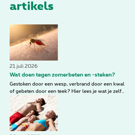
artikels
21 juli 2026
Wat doen tegen zomerbeten en -steken?
Gestoken door een wesp, verbrand door een kwal
of gebeten door een teek? Hier lees je wat je zelf
kunt doen om klachten te verlichten en wanneer
je beter medische hulp zoekt. Steken en beten
horen bij de zomer. Ze kunnen jeuk veroorzaken,
soms zwelling, en in het ergste geval een
heftige reactie die medische
hulp vereist. Hieronder lees je wat je zelf kunt