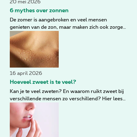
20 mei 2026
doen om klachten te verlichten.
6 mythes over zonnen
De zomer is aangebroken en veel mensen
genieten van de zon, maar maken zich ook zorgen.
Kun je verbranden als je in de schaduw zit?
Blokkeert zonnebrandcrème de heilzame vitamine
D? Dermatoloog Anne Wetter ontkracht de zes
meest voorkomende mythes over de zon.
16 april 2026
Hoeveel zweet is te veel?
Kan je te veel zweten? En waarom ruikt zweet bij
verschillende mensen zo verschillend? Hier lees
je meer over het nut van zweet en wat je kan
doen als overmatig zweten een probleem wordt.