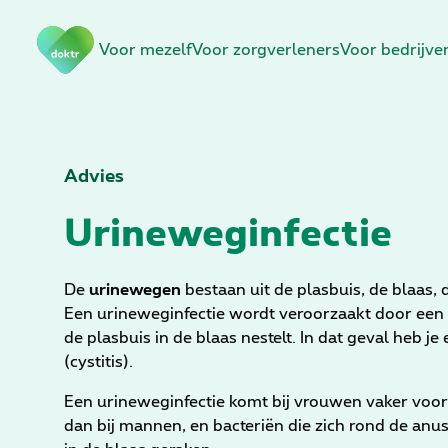
N
Voor mezelf
Voor zorgverleners
Voor bedrijve
a
v
i
g
a
t
Advies
i
Urineweginfectie
e
o
v
De
urinewegen
bestaan uit de plasbuis, de blaas, 
e
Een urineweginfectie wordt veroorzaakt door een b
r
de plasbuis in de blaas nestelt. In dat geval heb j
s
(cystitis).
l
a
Een urineweginfectie komt bij vrouwen vaker voor,
a
dan bij mannen, en bacteriën die zich rond de anus
n