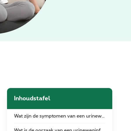
Inhoudstafel
Wat zijn de symptomen van een urineweginfectie?
Wat is de oorzaak van een urineweginfectie?