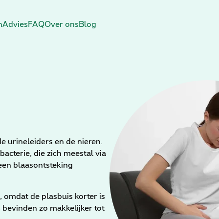
n
Advies
FAQ
Over ons
Blog
de urineleiders en de nieren.
acterie, die zich meestal via
e een blaasontsteking
 omdat de plasbuis korter is
 bevinden zo makkelijker tot