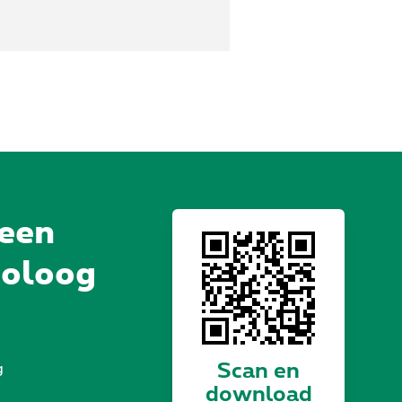
 een
holoog
Scan en
g
download