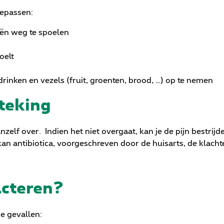
oepassen:
iën weg te spoelen
oelt
rinken en vezels (fruit, groenten, brood, …) op te nemen
teking
zelf over. Indien het niet overgaat, kan je de pijn bestrijd
an antibiotica, voorgeschreven door de huisarts, de klacht
acteren?
de gevallen: