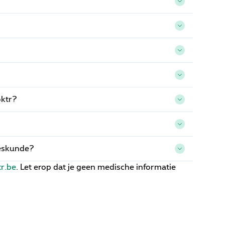
oktr?
eeskunde?
r.be
. Let erop dat je geen medische informatie