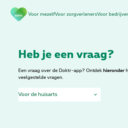
N
Voor mezelf
Voor zorgverleners
Voor bedrijve
a
v
i
g
a
t
Heb je een vraag?
i
e
o
Een vraag over de Doktr-app? Ontdek
hieronder
h
v
veelgestelde vragen.
e
r
s
l
a
a
n