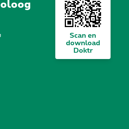
holoog
Scan en
g
download
Doktr