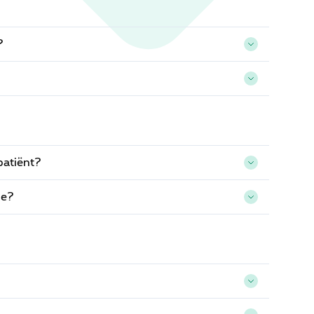
?
patiënt?
ie?