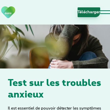
S
a
Télécharge
u
t
e
r
l
a
n
a
v
i
g
Test sur les troubles
a
t
anxieux
i
o
n
Il est essentiel de pouvoir détecter les symptômes