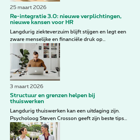
25 maart 2026
Re-integratie 3.0: nieuwe verplichtingen,
nieuwe kansen voor HR
Langdurig ziekteverzuim blijft stijgen en legt een
zware menselijke en financiële druk op
organisaties. Met Re-integratie 3.0 (RIT 3.0)
verplicht de overheid werkgevers om meer in te
zetten op preventie, sneller in te grijpen en
duurzame werkhervatting te bevorderen. Voor HR
creëert dit niet alleen nieuwe verplichtingen,
maar ook een kans om verzuim- en welzijnsbeleid
3 maart 2026
structureel te versterken, langdurige uitval te
Structuur en grenzen helpen bij
beperken, kosten te verlagen en medewerkers
thuiswerken
duurzaam te behouden.
Langdurig thuiswerken kan een uitdaging zijn.
Psycholoog Steven Crosson geeft zijn beste tips
om je werkdagen te laten werken.