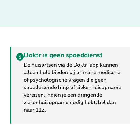
gebruik onder controle? We leggen uit wat een
smartphoneverslaving is en delen praktische tips
om je smartphone op een gezonde manier te
gebruiken.
Doktr is geen spoeddienst
De huisartsen via de Doktr-app kunnen
alleen hulp bieden bij primaire medische
of psychologische vragen die geen
spoedeisende hulp of ziekenhuisopname
vereisen. Indien je een dringende
ziekenhuisopname nodig hebt, bel dan
naar 112.