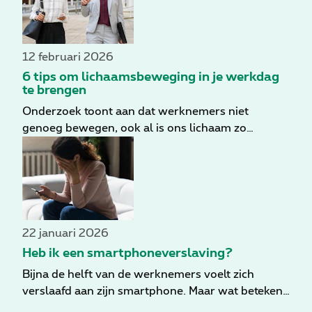
12 februari 2026
6 tips om lichaamsbeweging in je werkdag
te brengen
Onderzoek toont aan dat werknemers niet
genoeg bewegen, ook al is ons lichaam zo
ontworpen dat het zich optimaal voelt met de
nodige beweging. Helaas brengen velen van ons
het grootste deel van hun werkdag zittend door.
Daarom geven we enkele handige tips om meer
beweging op de werkplek te introduceren.
22 januari 2026
Heb ik een smartphoneverslaving?
Bijna de helft van de werknemers voelt zich
verslaafd aan zijn smartphone. Maar wat betekent
dat precies? En belangrijker: hoe krijg je je