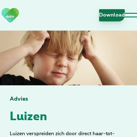
N
a
Download
v
i
g
a
t
i
e
o
v
e
r
Advies
s
Luizen
l
a
a
n
Luizen verspreiden zich door direct haar-tot-