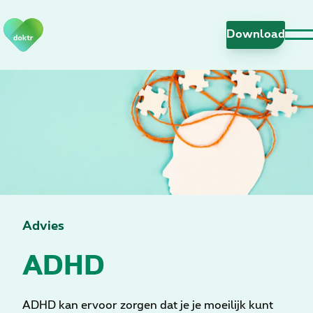
N
a
Download
v
i
g
a
t
i
e
o
v
e
r
Advies
s
ADHD
l
a
a
n
ADHD kan ervoor zorgen dat je je moeilijk kunt