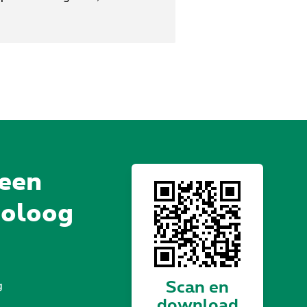
 een
holoog
Scan en
g
download