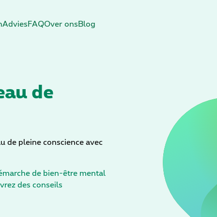
n
Advies
FAQ
Over ons
Blog
eau de
u de pleine conscience avec
émarche de bien-être mental
rez des conseils