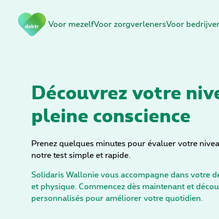
N
Voor mezelf
Voor zorgverleners
Voor bedrijve
a
v
i
g
a
t
Découvrez votre niv
i
pleine conscience
e
o
v
e
Prenez quelques minutes pour évaluer votre nivea
r
notre test simple et rapide.
s
Solidaris Wallonie vous accompagne dans votre d
l
et physique. Commencez dès maintenant et découv
a
personnalisés pour améliorer votre quotidien.
a
n