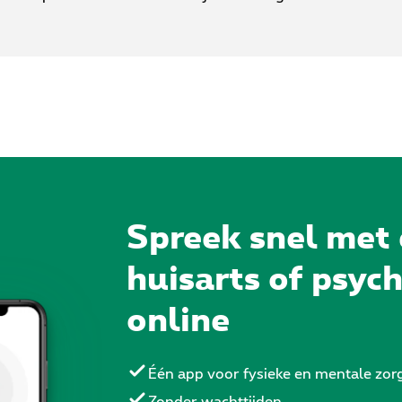
Spreek snel met
huisarts of psyc
online
Één app voor fysieke en mentale zor
Zonder wachttijden