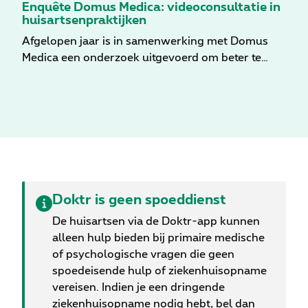
Enquête Domus Medica: videoconsultatie in
huisartsenpraktijken
Afgelopen jaar is in samenwerking met Domus
Medica een onderzoek uitgevoerd om beter te
begrijpen hoe videoconsultatie wordt ervaren
door de eerstelijnszorg. In het totaal hebben 418
huisartsen te Vlaanderen deelgenomen aan het
onderzoek. Ontdek hier de inzichten en meningen
van uw huisarts-collega's.
Doktr is geen spoeddienst
De huisartsen via de Doktr-app kunnen
alleen hulp bieden bij primaire medische
of psychologische vragen die geen
spoedeisende hulp of ziekenhuisopname
vereisen. Indien je een dringende
ziekenhuisopname nodig hebt, bel dan