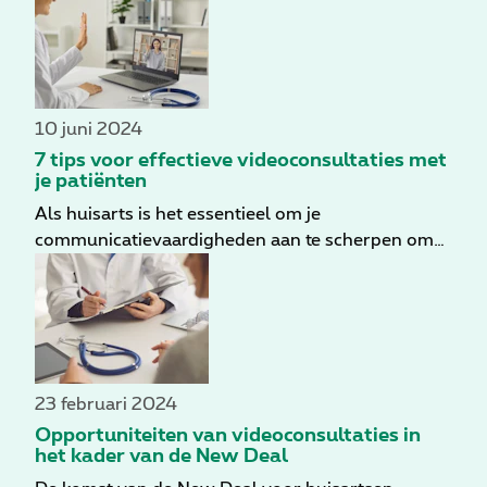
10 juni 2024
7 tips voor effectieve videoconsultaties met
je patiënten
Als huisarts is het essentieel om je
communicatievaardigheden aan te scherpen om
een effectieve interactie met je patiënten te
behouden, zelfs op afstand. Videoconsultatie
kende zijn doorbraak tijdens de coronapandemie
en waar het in sommige praktijken nog veelvuldig
gebruikt wordt, zijn anderen ervan afgestapt. Het
gebruik van videoconsultatie vraagt enige
23 februari 2024
aanpassingen op het vlak van effectieve verbale
Opportuniteiten van videoconsultaties in
en non-verbale communicatievaardigheden.
het kader van de New Deal
Mogelijk kunnen daarom volgende 7