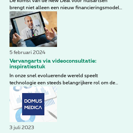
De komst van de New Deal voor huisartsen
aanbevelingen helpen bij het gebruik van
brengt niet alleen een nieuw financieringsmodel
teleconsultaties in je praktijk en de effectiviteit
mee, maar ook nieuwe mogelijkheden om je
hiervan verbeteren.
praktijk te optimaliseren. Het is een moment om je
praktijkvoering te herzien en van efficiëntie een
prioriteit te maken. Maar wat kan een dergelijke
reorganisatie inhouden voor je praktijk? In dit
artikel gaan we dieper in op hoe hybride zorg via
5 februari 2024
videotechnologie een opportuniteit vormt in het
Vervangarts via videoconsultatie:
kader van de New Deal.
inspiratiestuk
In onze snel evoluerende wereld speelt
technologie een steeds belangrijkere rol om de
gezondheidszorg toegankelijker te maken voor
patiënten. In dit artikel verkennen we het
potentieel van videoconsultaties als aanvulling op
de traditionele huisartsenzorg. Als inspiratie
nemen we een vervangartsproject met Doktr en
een ervaren huisarts onder de loep.
3 juli 2023