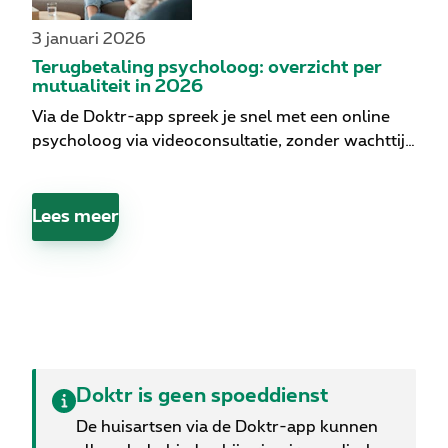
3 januari 2026
Terugbetaling psycholoog: overzicht per
mutualiteit in 2026
Via de Doktr-app spreek je snel met een online
psycholoog via videoconsultatie, zonder wachttijd
en vanuit je vertrouwde omgeving. Afhankelijk
van je mutualiteit heb je bovendien recht op
terugbetaling voor die sessies. Hieronder vind je
Lees meer
een overzicht van de voorwaarden per mutualiteit
in 2026.
Doktr is geen spoeddienst
De huisartsen via de Doktr-app kunnen