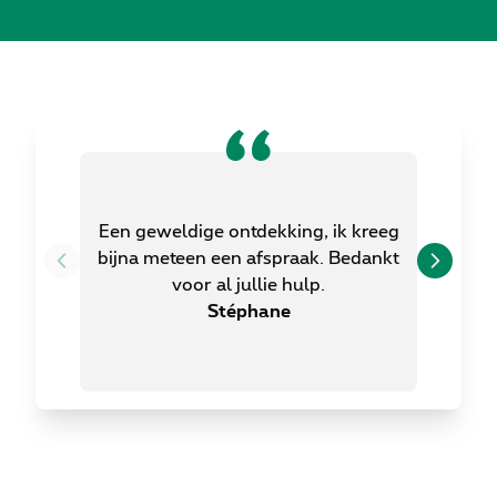
Het is 
pra
Een geweldige ontdekking, ik kreeg
informee
bijna meteen een afspraak. Bedankt
neemt om
Reviews & getuige
voor al jullie hulp.
Zo’n ge
Stéphane
voor m