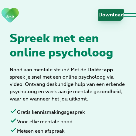
N
a
Download
v
i
Spreek met een
g
a
online psycholoog
t
i
e
Nood aan mentale steun? Met de
Doktr-app
o
spreek je snel met een online psycholoog via
v
video. Ontvang deskundige hulp van een erkende
e
psycholoog en werk aan je mentale gezondheid,
r
waar en wanneer het jou uitkomt.
s
l
Gratis kennismakingsgesprek
a
Voor elke mentale nood
a
Meteen een afspraak
n