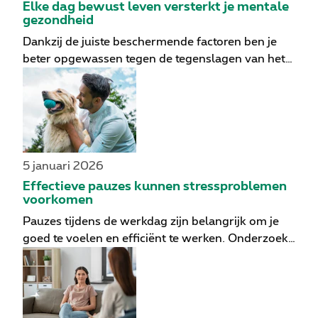
Elke dag bewust leven versterkt je mentale
gezondheid
Dankzij de juiste beschermende factoren ben je
beter opgewassen tegen de tegenslagen van het
leven. Hoe je in het dagelijkse leven staat, is van
groot belang. Hier vind je enkele tips voor
alledaagse keuzes die je sterker maken en je beter
beschermen tegen mentale (en lichamelijke)
ziekten.
5 januari 2026
Effectieve pauzes kunnen stressproblemen
voorkomen
Pauzes tijdens de werkdag zijn belangrijk om je
goed te voelen en efficiënt te werken. Onderzoek
toont aan dat sommige pauzes effectiever zijn dan
andere. Hier zijn zes tips om op de best mogelijke
manier pauzes te nemen.